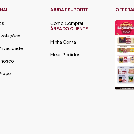
ONAL
AJUDA E SUPORTE
OFERTA
os
Como Comprar
ÁREA DO CLIENTE
evoluções
Minha Conta
 Privacidade
Meus Pedidos
onosco
 Preço