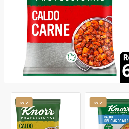
selo
selo