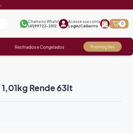
.
Chama no Whats!
Acesse sua conta
0
(41)99723-2512
Login/Cadastro
Promoções
Resfriados e Congelados
 1,01kg Rende 63lt