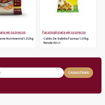
ara ver os preços
Faça login para ver os preços
rne Nutrimental 1,02kg
Caldo De Galinha Fazmax 1,01kg
Rende 50 Lt
CADASTRAR