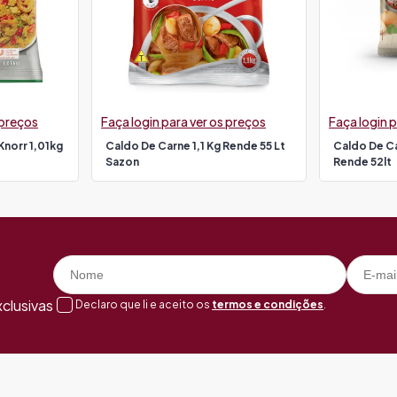
 preços
Faça login para ver os preços
Faça login p
Knorr 1,01kg
Caldo De Carne 1,1 Kg Rende 55 Lt
Caldo De Ca
Sazon
Rende 52lt
clusivas
Declaro que li e aceito os
termos e condições
.