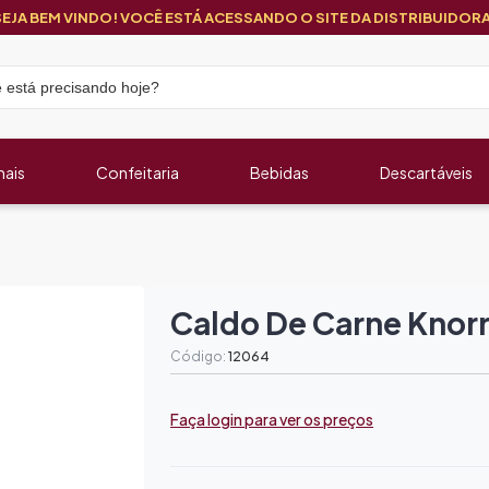
SEJA BEM VINDO! VOCÊ ESTÁ ACESSANDO O SITE DA DISTRIBUIDORA
nais
Confeitaria
Bebidas
Descartáveis
Caldo De Carne Knorr
Código:
12064
Faça login para ver os preços