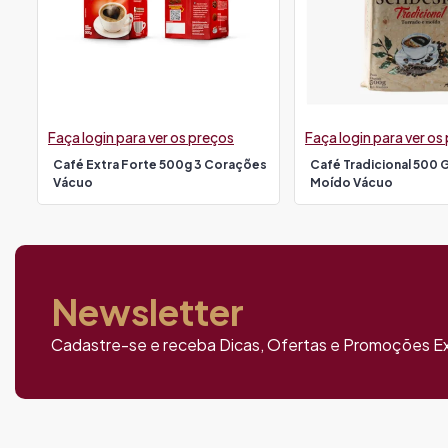
Faça login para ver os preços
Faça login para ver os
Café Extra Forte 500g 3 Corações
Café Tradicional 500 
Vácuo
Moído Vácuo
Newsletter
Cadastre-se e receba Dicas, Ofertas e Promoções Ex