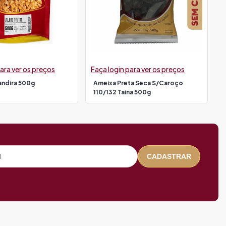
ara ver os preços
Faça login para ver os preços
Jandira 500g
Ameixa Preta Seca S/caroço
110/132 Taina 500g
CADASTRAR