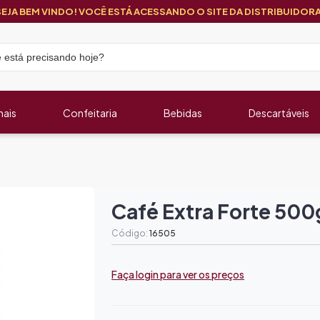
SEJA BEM VINDO! VOCÊ ESTÁ ACESSANDO O SITE DA DISTRIBUIDORA
nais
Confeitaria
Bebidas
Descartáveis
Café Extra Forte 500
Código:
16505
Faça login para ver os preços