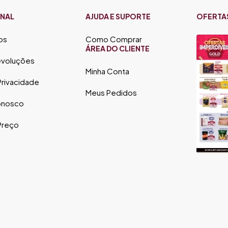
ONAL
AJUDA E SUPORTE
OFERTA
os
Como Comprar
ÁREA DO CLIENTE
evoluções
Minha Conta
 Privacidade
Meus Pedidos
onosco
 Preço