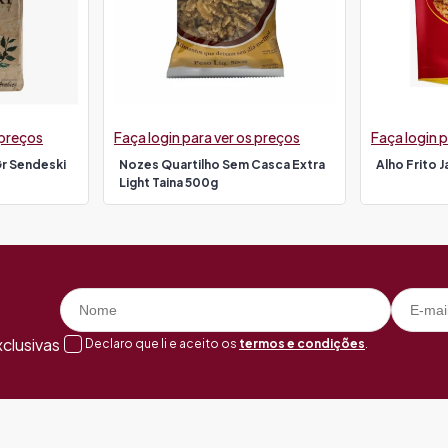
 preços
Faça login para ver os preços
Faça login p
Gr Sendeski
Nozes Quartilho Sem Casca Extra
Alho Frito 
Light Taina 500g
clusivas
Declaro que li e aceito os
termos e condições
.