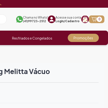
.
Chama no Whats!
Acesse sua conta
0
(41)99723-2512
Login/Cadastro
Promoções
Resfriados e Congelados
g Melitta Vácuo