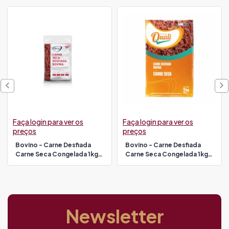
Faça login para ver os
Faça login para ver os
preços
preços
Bovino - Carne Desfiada
Bovino - Carne Desfiada
Carne Seca Congelada 1kg
Carne Seca Congelada 1kg
Alfama
Quali
Newsletter