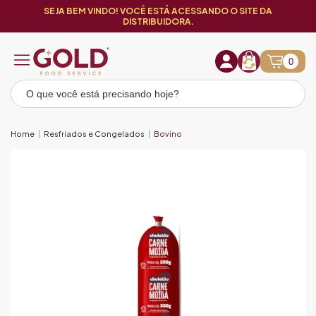
SEJA BEM VINDO! VOCÊ ESTÁ ACESSANDO O SITE DA
DISTRIBUIDORA.
0
Home
Resfriados e Congelados
Bovino