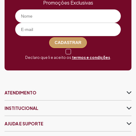
Promoções Exclusivas
CADASTRAR
Declaro que li e aceito os
termos e condições
.
ATENDIMENTO
INSTITUCIONAL
AJUDA E SUPORTE