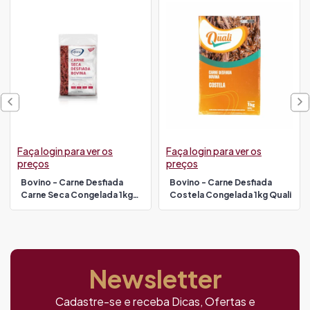
Faça login para ver os
Faça login para ver os
preços
preços
Bovino - Carne Desfiada
Bovino - Carne Desfiada
Carne Seca Congelada 1kg
Costela Congelada 1kg Quali
Alfama
Newsletter
Cadastre-se e receba Dicas, Ofertas e