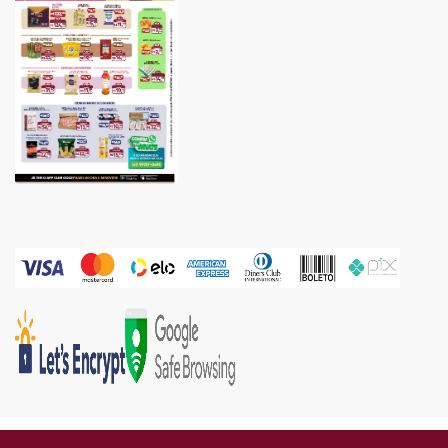
Gold Industria e Comercio Ltda | CNPJ: 05.671.160/0002-67 | Endereço: Rua Piên, 576 -