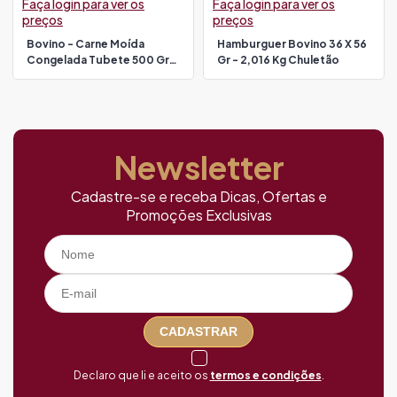
Faça login para ver os
Faça login para ver os
preços
preços
Bovino - Carne Moída
Hamburguer Bovino 36 X 56
Congelada Tubete 500 Gr
Gr - 2,016 Kg Chuletão
Chuletão
Newsletter
Cadastre-se e receba Dicas, Ofertas e
Promoções Exclusivas
CADASTRAR
Declaro que li e aceito os
termos e condições
.