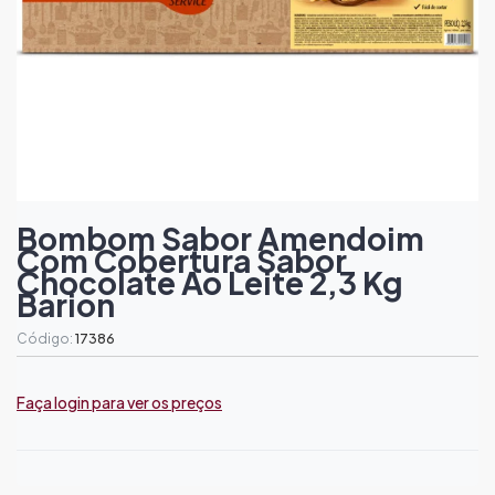
Bombom Sabor Amendoim
Com Cobertura Sabor
Chocolate Ao Leite 2,3 Kg
Barion
Código:
17386
Faça login para ver os preços