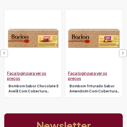
Faça login para ver os
Faça login para ver os
preços
preços
Bombom Sabor Chocolate E
Bombom Triturado Sabor
Avelã Com Cobertura
Amendoim Com Cobertura
Chocolate Ao Leite 2,3 Kg
Chocolate Ao Leite 2 Kg
Barion
Barion
Newsletter