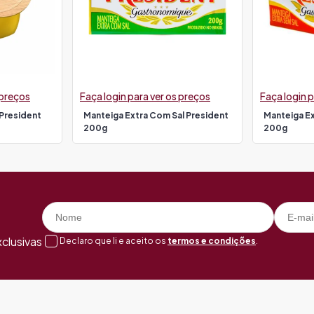
 preços
Faça login para ver os preços
Faça login p
President
Manteiga Extra Com Sal President
Manteiga Ex
200g
200g
clusivas
Declaro que li e aceito os
termos e condições
.