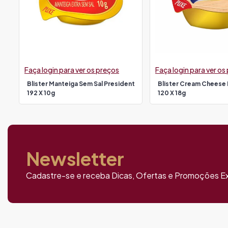
Faça login para ver os preços
Faça login para ver os
Blister Manteiga Sem Sal President
Blister Cream Cheese 
192 X 10g
120 X 18g
Newsletter
Cadastre-se e receba Dicas, Ofertas e Promoções Ex