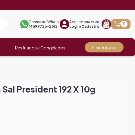
.
Chama no Whats!
Acesse sua conta
0
(41)99723-2512
Login/Cadastro
Promoções
Resfriados e Congelados
Sal President 192 X 10g