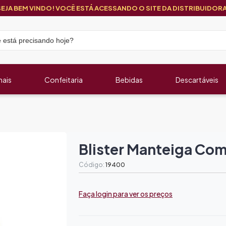
SEJA BEM VINDO! VOCÊ ESTÁ ACESSANDO O SITE DA DISTRIBUIDORA
nais
Confeitaria
Bebidas
Descartáveis
Blister Manteiga Com 
Código:
19400
Faça login para ver os preços