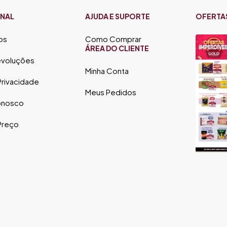
ONAL
AJUDA E SUPORTE
OFERTA
os
Como Comprar
ÁREA DO CLIENTE
evoluções
Minha Conta
 Privacidade
Meus Pedidos
onosco
 Preço