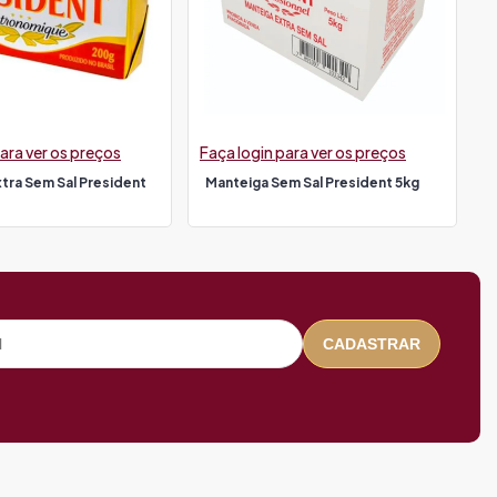
ara ver os preços
Faça login para ver os preços
tra Sem Sal President
Manteiga Sem Sal President 5kg
CADASTRAR