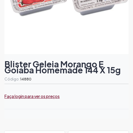
Blister Geleia Morango E
Goiaba Homemade 144 X 15g
Código:
14880
Faça login para ver os preços