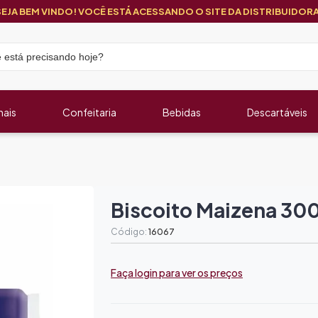
SEJA BEM VINDO! VOCÊ ESTÁ ACESSANDO O SITE DA DISTRIBUIDORA
nais
Confeitaria
Bebidas
Descartáveis
Biscoito Maizena 30
Código:
16067
Faça login para ver os preços