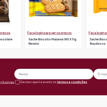
 preços
Faça login para ver os preços
Faça login p
hocolate
Sache Biscoito Maizena 180 X 11g
Sache Bisco
Renata
Bauducco
clusivas
Declaro que li e aceito os
termos e condições
.