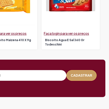
ara ver os preços
Faça login para ver os preços
ito Maizena 410 X 9g
Biscoito Agua E Sal 360 Gr
Todeschini
CADASTRAR