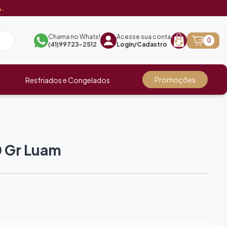
.
Chama no Whats!
Acesse sua conta
0
(41)99723-2512
Login/Cadastro
Promoções
Resfriados e Congelados
0 Gr Luam