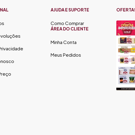
ONAL
AJUDA E SUPORTE
OFERTA
os
Como Comprar
ÁREA DO CLIENTE
evoluções
Minha Conta
 Privacidade
Meus Pedidos
onosco
 Preço