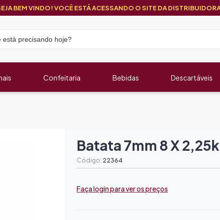
SEJA BEM VINDO! VOCÊ ESTÁ ACESSANDO O SITE DA DISTRIBUIDORA
nais
Confeitaria
Bebidas
Descartáveis
Batata 7mm 8 X 2,25
Código:
22364
Faça login para ver os preços