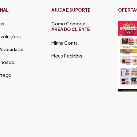
ONAL
AJUDA E SUPORTE
OFERTA
os
Como Comprar
ÁREA DO CLIENTE
evoluções
Minha Conta
 Privacidade
Meus Pedidos
onosco
 Preço