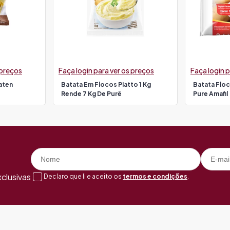
 preços
Faça login para ver os preços
Faça login p
aten
Batata Em Flocos Piatto 1 Kg
Batata Floc
Rende 7 Kg De Purê
Pure Amafil
clusivas
Declaro que li e aceito os
termos e condições
.