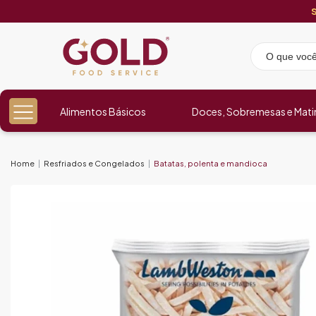
Alimentos Básicos
Doces, Sobremesas e Mati
Home
Resfriados e Congelados
Batatas, polenta e mandioca