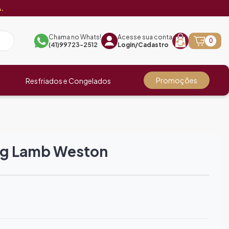
.
Chama no Whats!
Acesse sua conta
0
(41)99723-2512
Login/Cadastro
Promoções
Resfriados e Congelados
kg Lamb Weston