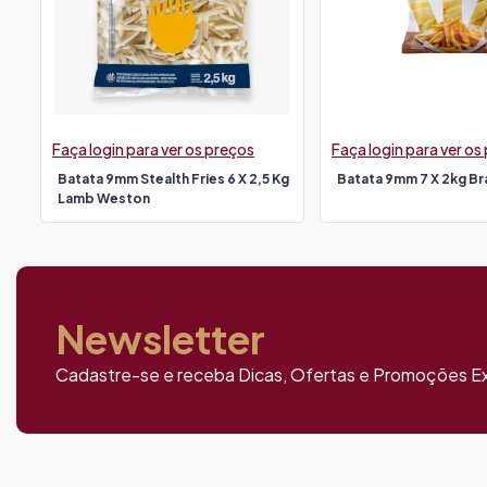
Faça login para ver os preços
Faça login para ver os
Batata 9mm Stealth Fries 6 X 2,5 Kg
Batata 9mm 7 X 2kg Br
Lamb Weston
Newsletter
Cadastre-se e receba Dicas, Ofertas e Promoções Ex