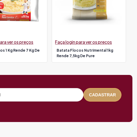
ara ver os preços
Faça login para ver os preços
os 1 Kg Rende 7 Kg De
Batata Flocos Nutrimental 1kg
Rende 7,5kg De Pure
CADASTRAR