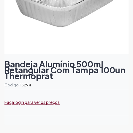
Bandeja Alumínio 500ml
Retangular Com Tampa 100un
Thermoprat
Código:
15294
Faça login para ver os preços