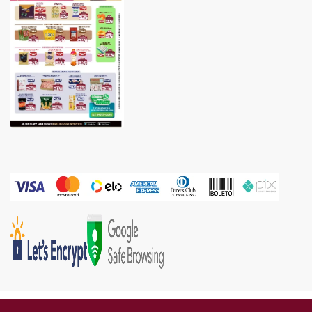
Gold Industria e Comercio Ltda | CNPJ: 05.671.160/0002-67 | Endereço: Rua Piên, 576 -