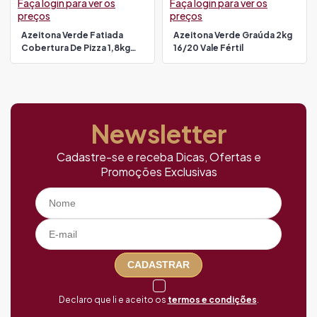
Faça login para ver os
Faça login para ver os
preços
preços
Azeitona Verde Fatiada
Azeitona Verde Graúda 2kg
Cobertura De Pizza 1,8kg
16/20 Vale Fértil
Vale Fértil
Newsletter
Cadastre-se e receba Dicas, Ofertas e
Promoções Exclusivas
CADASTRAR
Declaro que li e aceito os
termos e condições
.