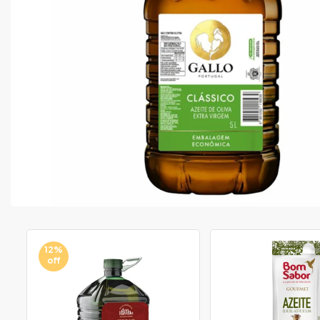
12%
off