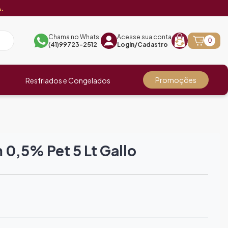
.
Chama no Whats!
Acesse sua conta
0
(41)99723-2512
Login/Cadastro
Promoções
Resfriados e Congelados
 0,5% Pet 5 Lt Gallo