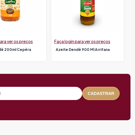
ara ver os preços
Faça login para ver os preços
dê 200ml Cepêra
Azeite Dendê 900 Ml Arrifana
CADASTRAR