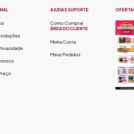
ONAL
AJUDA E SUPORTE
OFERTA
os
Como Comprar
ÁREA DO CLIENTE
evoluções
Minha Conta
 Privacidade
Meus Pedidos
onosco
 Preço