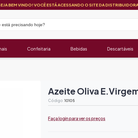
SEJA BEM VINDO! VOCÊ ESTÁ ACESSANDO O SITE DA DISTRIBUIDORA
nais
Confeitaria
Bebidas
Descartáveis
Azeite Oliva E.virgem
Código:
10105
Faça login para ver os preços