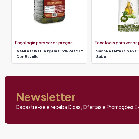
Faça login para ver os preços
Faça login para ver os
Azeite Oliva E.virgem 0,5% Pet 5 Lt
Sache Azeite Oliva 20
Don Ravello
Sabor
Newsletter
Cadastre-se e receba Dicas, Ofertas e Promoções Ex