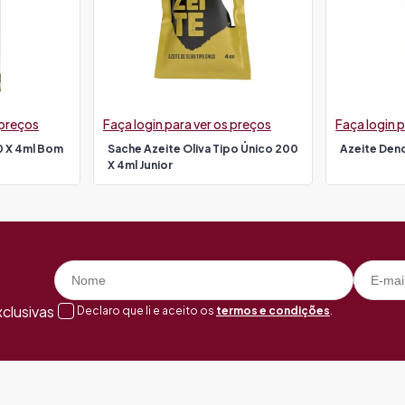
 preços
Faça login para ver os preços
Faça login p
0 X 4ml Bom
Sache Azeite Oliva Tipo Único 200
Azeite Den
X 4ml Junior
clusivas
Declaro que li e aceito os
termos e condições
.