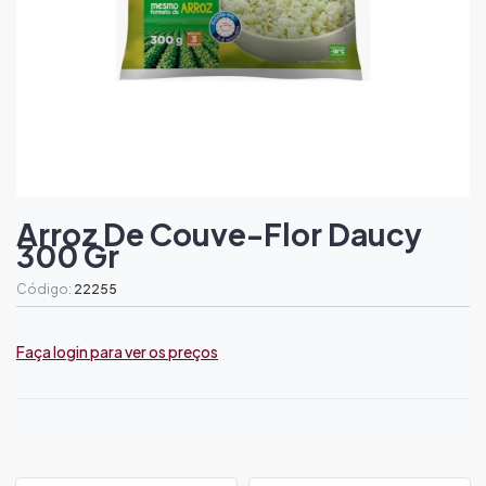
Arroz De Couve-Flor Daucy
300 Gr
Código:
22255
Faça login para ver os preços