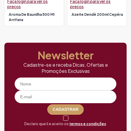
Faça login para ver os
Faça login para ver os
preços
preços
Aroma De Baunilha 500 Ml
Azeite Dendê 200ml Cepêra
Arrifana
Newsletter
Cadastre-se e receba Dicas, Ofertas e
Promoções Exclusivas
CADASTRAR
Declaro que li e aceito os
termos e condições
.