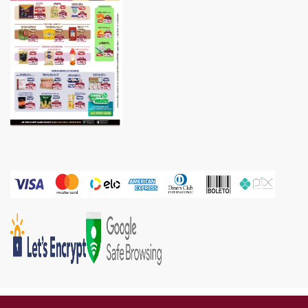
Gold Industria e Comercio Ltda | CNPJ: 05.671.160/0002-67 | Endereço: Rua Piên, 576 -