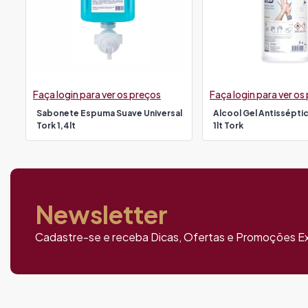
Faça login para ver os preços
Faça login para ver os
Sabonete Espuma Suave Universal
Alcool Gel Antissépti
Tork 1,4lt
1lt Tork
Newsletter
Cadastre-se e receba Dicas, Ofertas e Promoções Ex