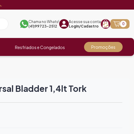
.
Chama no Whats!
Acesse sua conta
0
(41)99723-2512
Login/Cadastro
Promoções
Resfriados e Congelados
al Bladder 1,4lt Tork