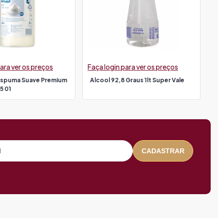
ara ver os preços
Faça login para ver os preços
Espuma Suave Premium
Alcool 92,8 Graus 1lt Super Vale
05 01
CADASTRAR