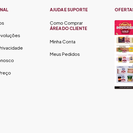
ONAL
AJUDA E SUPORTE
OFERTA
os
Como Comprar
ÁREA DO CLIENTE
evoluções
Minha Conta
 Privacidade
Meus Pedidos
onosco
 Preço