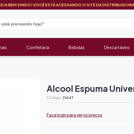
SEJA BEM VINDO! VOCÊ ESTÁ ACESSANDO O SITE DA DISTRIBUIDORA
nais
Confeitaria
Bebidas
Descartáveis
Alcool Espuma Univers
Código:
21647
Faça login para ver os preços