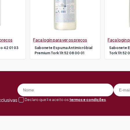
 preços
Faça login para ver os preços
Faça login p
co 42 01 03
Sabonete Espuma Antimicróbial
Sabonete 
Premium Tork 1lt 52 08 00 01
Tork 1lt 52 
clusivas
Declaro que li e aceito os
termos e condições
.