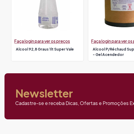
Faça login para ver os preços
Faça login para ver os
Alcool 92,8 Graus 1lt Super Vale
Alcool P/réchaud Supe
- Gel Acendedor
Newsletter
Cadastre-se e receba Dicas, Ofertas e Promoções Ex