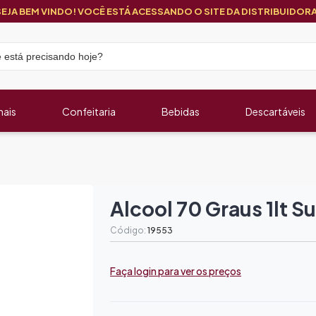
SEJA BEM VINDO! VOCÊ ESTÁ ACESSANDO O SITE DA DISTRIBUIDORA
nais
Confeitaria
Bebidas
Descartáveis
Alcool 70 Graus 1lt S
Código:
19553
Faça login para ver os preços