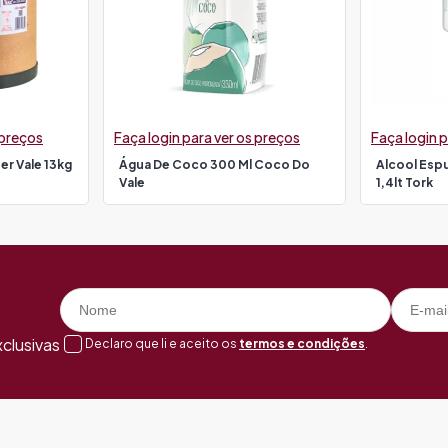
 preços
Faça login para ver os preços
Faça login p
r Vale 13kg
Água De Coco 300 Ml Coco Do
Alcool Esp
Vale
1,4lt Tork
clusivas
Declaro que li e aceito os
termos e condições
.