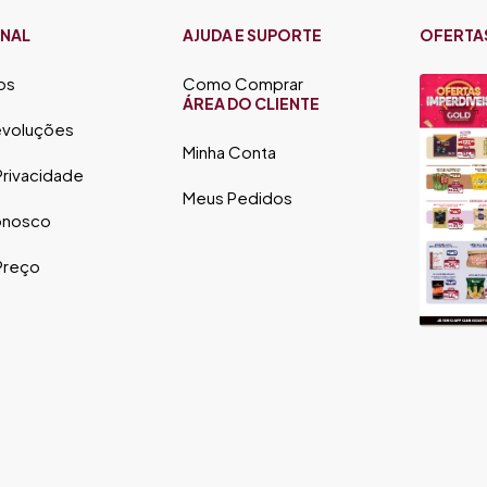
ONAL
AJUDA E SUPORTE
OFERTA
os
Como Comprar
ÁREA DO CLIENTE
evoluções
Minha Conta
 Privacidade
Meus Pedidos
onosco
 Preço