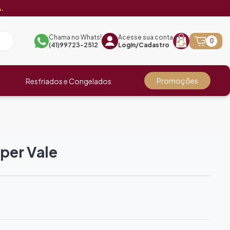
.
Chama no Whats!
Acesse sua conta
0
(41)99723-2512
Login/Cadastro
Promoções
Resfriados e Congelados
uper Vale