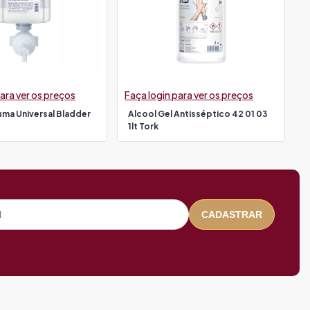
ara ver os preços
Faça login para ver os preços
uma Universal Bladder
Alcool Gel Antisséptico 42 01 03
1lt Tork
CADASTRAR