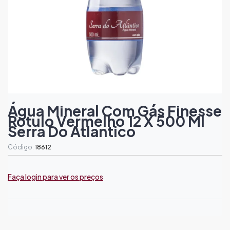
Água Mineral Com Gás Finesse
Rotulo Vermelho 12 X 500 Ml
Serra Do Atlantico
Código:
18612
Faça login para ver os preços