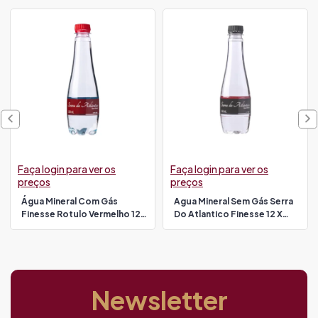
Faça login para ver os
Faça login para ver os
preços
preços
Água Mineral Com Gás
Agua Mineral Sem Gás Serra
Finesse Rotulo Vermelho 12 X
Do Atlantico Finesse 12 X
330 Ml Serra Do Atlantico
330ml Rotulo Preto
Newsletter