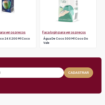
ara ver os preços
Faça login para ver os preços
co 24 X 200 Ml Coco
Água De Coco 300 Ml Coco Do
Vale
CADASTRAR