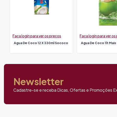
Faça login para ver os preços
Faça login para ver os
Agua De Coco 12 X 330ml Sococo
Agua De Coco 1lt Mai
Newsletter
Cadastre-se e receba Dicas, Ofertas e Promoções Ex