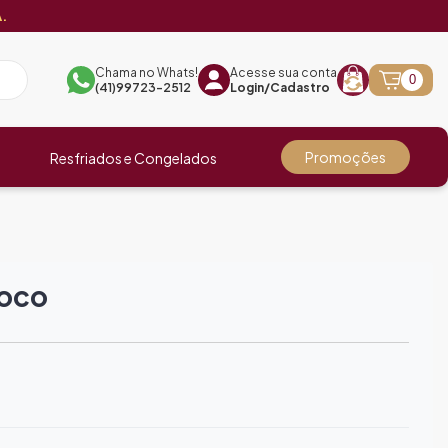
.
Chama no Whats!
Acesse sua conta
0
(41)99723-2512
Login/Cadastro
Promoções
Resfriados e Congelados
coco