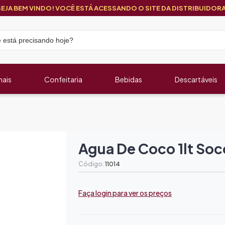
SEJA BEM VINDO! VOCÊ ESTÁ ACESSANDO O SITE DA DISTRIBUIDORA
nais
Confeitaria
Bebidas
Descartáveis
Agua De Coco 1lt So
Código:
11014
Faça login para ver os preços