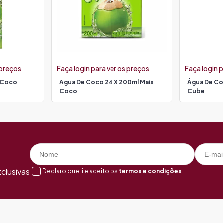
 preços
Faça login para ver os preços
Faça login p
s Coco
Agua De Coco 24 X 200ml Mais
Água De Co
Coco
Cube
clusivas
Declaro que li e aceito os
termos e condições
.