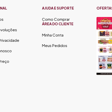
ONAL
AJUDA E SUPORTE
OFERTA
os
Como Comprar
ÁREA DO CLIENTE
evoluções
Minha Conta
 Privacidade
Meus Pedidos
onosco
 Preço