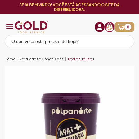
SEJA BEM VINDO! VOCÊ ESTÁ ACESSANDO O SITE DA
DISTRIBUIDORA.
0
Home
Resfriados e Congelados
Açaí e cupuaçu