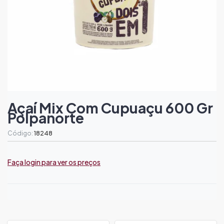
Açaí Mix Com Cupuaçu 600 Gr
Polpanorte
Código:
18248
Faça login para ver os preços