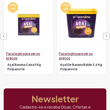
15%
9%
off
off
Faça login para ver os
Faça login para ver os
preços
preços
Açaí Banana Caixa 5 Kg
Açaí De Banana Balde 3,6 Kg
Polpanorte
Polpanorte
Newsletter
Cadastre-se e receba Dicas, Ofertas e