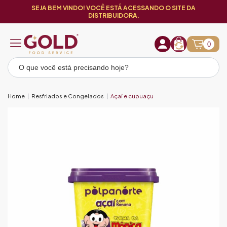
SEJA BEM VINDO! VOCÊ ESTÁ ACESSANDO O SITE DA
DISTRIBUIDORA.
0
Home
Resfriados e Congelados
Açaí e cupuaçu