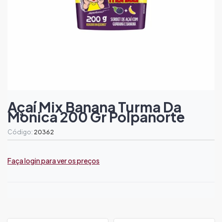
Açaí Mix Banana Turma Da
Monica 200 Gr Polpanorte
Código:
20362
Faça login para ver os preços