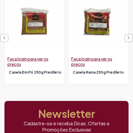
Faça login para ver os
Faça login para ver os
preços
preços
Canela Em Pó 250g Predileto
Canela Rama 250g Predileto
Newsletter
Cadastre-se e receba Dicas, Ofertas e
Promoções Exclusivas