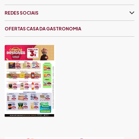
REDES SOCIAIS
OFERTAS CASA DA GASTRONOMIA