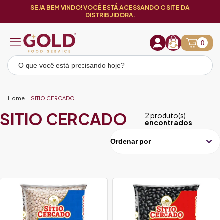
SEJA BEM VINDO! VOCÊ ESTÁ ACESSANDO O SITE DA
DISTRIBUIDORA.
0
Home
SITIO CERCADO
SITIO CERCADO
2 produto(s)
encontrados