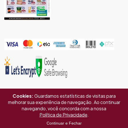
Gold Industria e Comercio Ltda | CNPJ: 05.671.160/0002-67 | Endereço: Rua Piên, 576 -
Cookies:
Guardamos estatísticas de visitas para
Emiliano Perneta | Pinhais - PR | CEP: 83325-120 © Gold Food Service 2024 - Todos os direitos
melhorar sua experiência de navegação. Ao continuar
reservados. As fotos, textos e layout aqui veiculados são de propriedade da Loja. É proibida a
navegando, você concorda com a nossa
utilização total ou parcial sem nossa autorização. Promoções válidas enquanto durarem os
Política de Privacidade
.
estoques. Os preços estão sujeitos a alterações sem aviso prévio.
MANTIDO POR
Continuar e Fechar