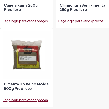
Canela Rama 250g
Chimichurri Sem Pimenta
Predileto
250g Predileto
Faça login para ver os preços
Faça login para ver os preços
Pimenta Do Reino Moída
500g Predileto
Faça login para ver os preços