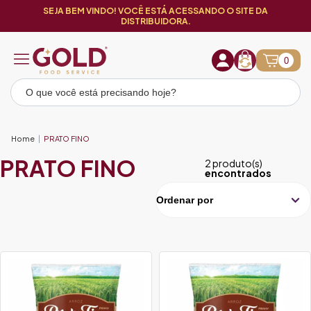
SEJA BEM VINDO! VOCÊ ESTÁ ACESSANDO O SITE DA
DISTRIBUIDORA.
0
Home
PRATO FINO
PRATO FINO
2 produto(s)
encontrados