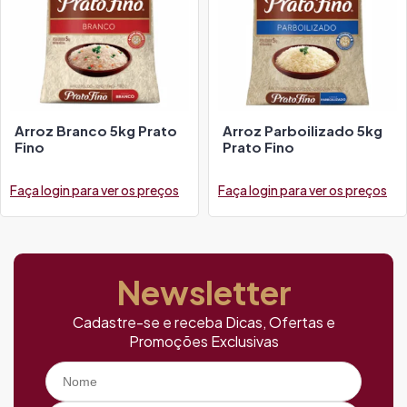
Arroz Branco 5kg Prato
Arroz Parboilizado 5kg
Fino
Prato Fino
Faça login para ver os preços
Faça login para ver os preços
Newsletter
Cadastre-se e receba Dicas, Ofertas e
Promoções Exclusivas