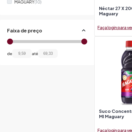
MAGUARY
(10)
Néctar 27 X 20
Maguary
Faça login para ve
Faixa de preço
de
até
Suco Concent
Ml Maguary
Faça login para ve