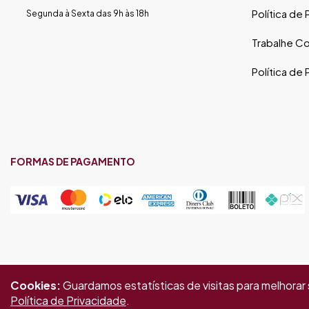
Política de
Segunda à Sexta das 9h às 18h
Trabalhe C
Política de
FORMAS DE PAGAMENTO
Gold Industria e Comercio Ltda | CNPJ: 05.671.160/0002-67 | Endereço: Rua Piên, 576 - Emiliano 
Cookies:
Guardamos estatísticas de visitas para melhora
direitos reservados. As fotos, textos e layout aqui veiculados são de propriedade da Loja. É proib
Política de Privacidade
.
enquanto durarem os estoques. Os preços estão sujeitos a alterações sem aviso prévio.