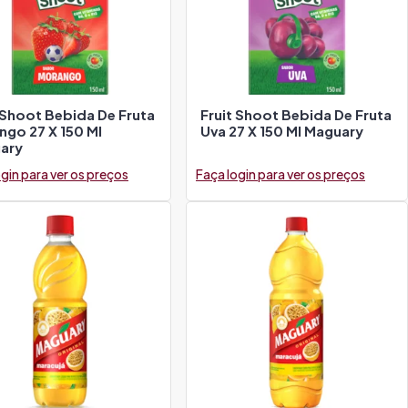
 Shoot Bebida De Fruta
Fruit Shoot Bebida De Fruta
go 27 X 150 Ml
Uva 27 X 150 Ml Maguary
ary
gin para ver os preços
Faça login para ver os preços