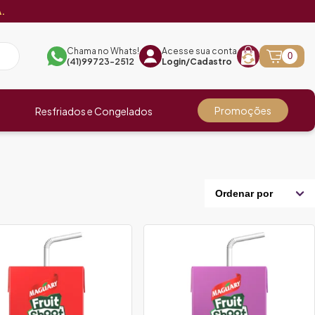
.
Chama no Whats!
Acesse sua conta
0
(41)99723-2512
Login/Cadastro
Promoções
Resfriados e Congelados