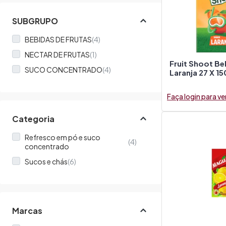
SUBGRUPO
BEBIDAS DE FRUTAS
(4)
NECTAR DE FRUTAS
(1)
Fruit Shoot Be
SUCO CONCENTRADO
(4)
Laranja 27 X 1
Faça login para ve
Categoria
Refresco em pó e suco
(4)
concentrado
Sucos e chás
(6)
Marcas