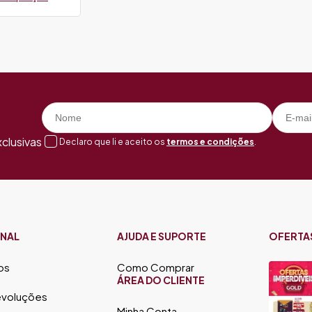
clusivas
Declaro que li e aceito os
termos e condições
.
ONAL
AJUDA E SUPORTE
OFERTA
os
Como Comprar
ÁREA DO CLIENTE
evoluções
Minha Conta