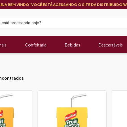
SEJA BEM VINDO! VOCÊ ESTÁ ACESSANDO O SITE DA DISTRIBUIDORA
nais
Confeitaria
Bebidas
Descartáveis
ncontrados