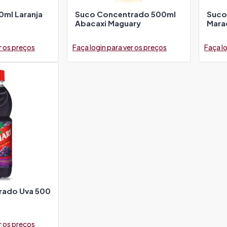
0ml Laranja
Suco Concentrado 500ml
Suco
Abacaxi Maguary
Mara
r os preços
Faça login para ver os preços
Faça lo
rado Uva 500
r os preços