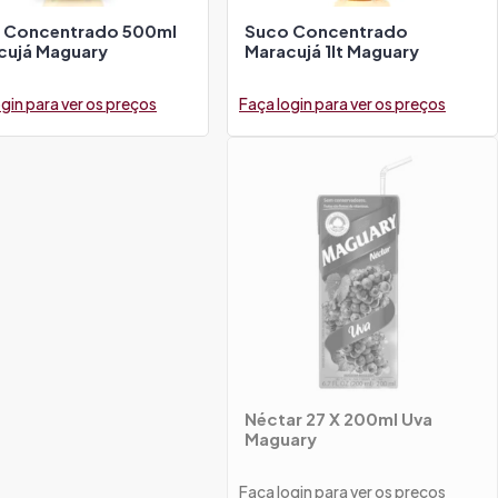
 Concentrado 500ml
Suco Concentrado
cujá Maguary
Maracujá 1lt Maguary
gin para ver os preços
Faça login para ver os preços
Néctar 27 X 200ml Uva
Maguary
Faça login para ver os preços