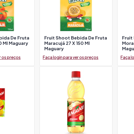
bida De Fruta
Fruit Shoot Bebida De Fruta
Fruit
50 Ml Maguary
Maracujá 27 X 150 Ml
Moran
Maguary
Magu
r os preços
Faça login para ver os preços
Faça lo