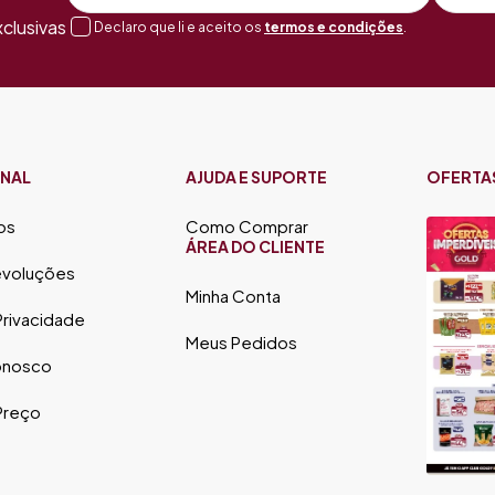
clusivas
Declaro que li e aceito os
termos e condições
.
ONAL
AJUDA E SUPORTE
OFERTA
os
Como Comprar
ÁREA DO CLIENTE
evoluções
Minha Conta
 Privacidade
Meus Pedidos
onosco
 Preço