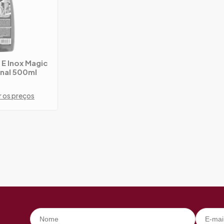
 E Inox Magic
onal 500ml
r os preços