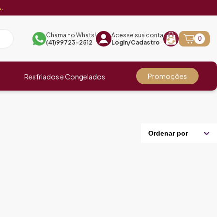
.
Chama no Whats!
Acesse sua conta
0
(41)99723-2512
Login/Cadastro
Promoções
Resfriados e Congelados