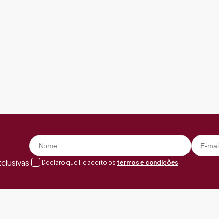
clusivas
Declaro que li e aceito os
termos e condições
.