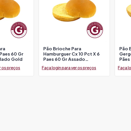
ara
Pão Brioche Para
Pão 
Paes 60 Gr
Hamburguer Cx 10 Pct X 6
Gerg
lado Gold
Paes 60 Gr Assado
Pães
Congelado Gold
Cong
r os preços
Faça login para ver os preços
Faça lo