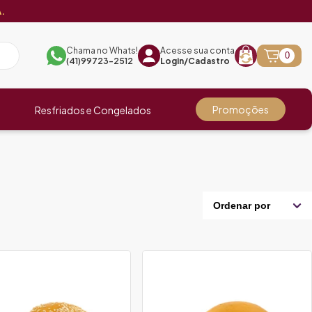
.
Chama no Whats!
Acesse sua conta
0
(41)99723-2512
Login/Cadastro
Promoções
Resfriados e Congelados