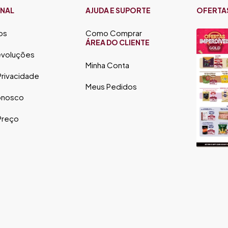
ONAL
AJUDA E SUPORTE
OFERTA
os
Como Comprar
ÁREA DO CLIENTE
evoluções
Minha Conta
 Privacidade
Meus Pedidos
onosco
 Preço