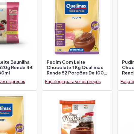
eite Baunilha
Pudim Com Leite
Pudi
 520g Rende 44
Chocolate 1 Kg Qualimax
Choc
80ml
Rende 52 Porções De 100
Rend
Ml
 ver os preços
Faça login para ver os preços
Faça lo