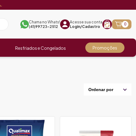
.
Chama no Whats!
Acesse sua conta
0
(41)99723-2512
Login/Cadastro
Promoções
Resfriados e Congelados