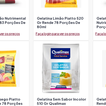
ão Nutrimental
Gelatina Limão Piatto 520
Gela
83 Porções De
Gr Rende 78 Porções De
Nutr
80ml
Porç
 ver os preços
Faça login para ver os preços
Faça lo
sego Piatto
Gelatina Sem Sabor Incolor
Gelat
e 78 Porções
510 Gr Qualimax
Rend