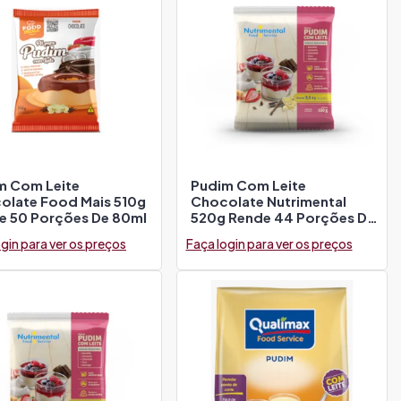
m Com Leite
Pudim Com Leite
olate Food Mais 510g
Chocolate Nutrimental
e 50 Porções De 80ml
520g Rende 44 Porções De
80ml
gin para ver os preços
Faça login para ver os preços