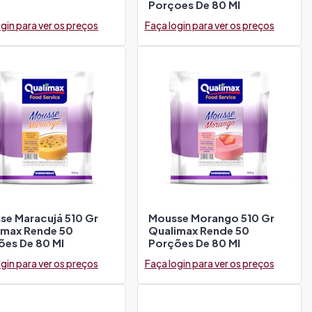
Porçoes De 80 Ml
gin para ver os preços
Faça login para ver os preços
se Maracujá 510 Gr
Mousse Morango 510 Gr
imax Rende 50
Qualimax Rende 50
ões De 80 Ml
Porções De 80 Ml
gin para ver os preços
Faça login para ver os preços