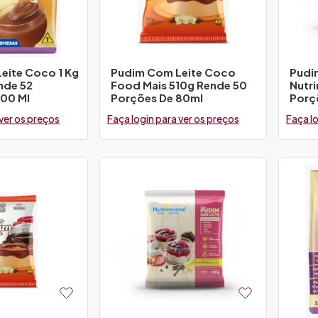
eite Coco 1 Kg
Pudim Com Leite Coco
Pudi
nde 52
Food Mais 510g Rende 50
Nutr
100 Ml
Porções De 80ml
Porç
 ver os preços
Faça login para ver os preços
Faça lo