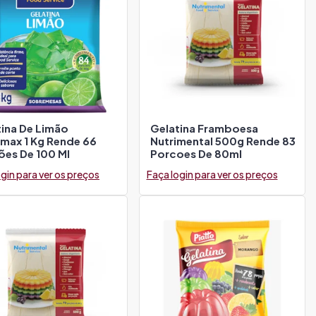
tina De Limão
Gelatina Framboesa
imax 1 Kg Rende 66
Nutrimental 500g Rende 83
ões De 100 Ml
Porcoes De 80ml
gin para ver os preços
Faça login para ver os preços