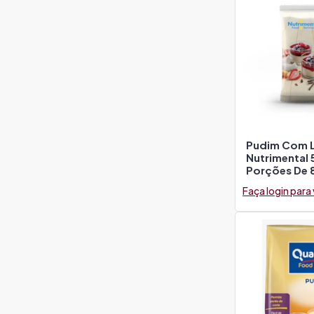
Pudim Com L
Nutrimental
Porções De 
Faça login para