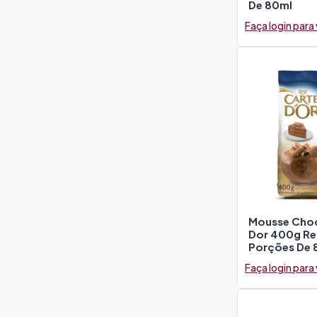
De 80ml
Faça login para
Mousse Choc
Dor 400g Re
Porções De 
Faça login para