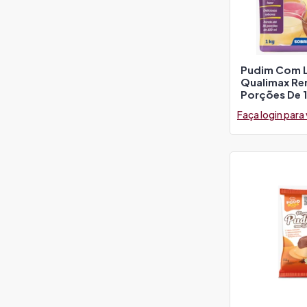
Pudim Com L
Qualimax Re
Porções De 
Faça login para