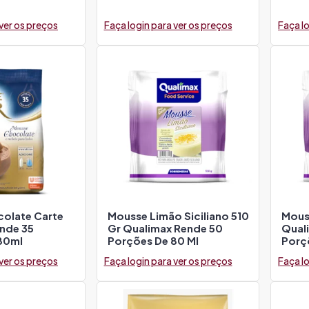
 ver os preços
Faça login para ver os preços
Faça lo
olate Carte
Mousse Limão Siciliano 510
Mous
nde 35
Gr Qualimax Rende 50
Qual
80ml
Porções De 80 Ml
Porç
 ver os preços
Faça login para ver os preços
Faça lo