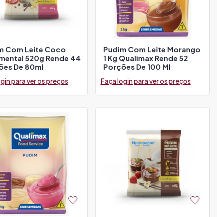
m Com Leite Coco
Pudim Com Leite Morango
imental 520g Rende 44
1 Kg Qualimax Rende 52
ões De 80ml
Porções De 100 Ml
gin para ver os preços
Faça login para ver os preços