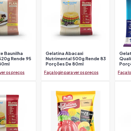
te Baunilha
Gelatina Abacaxi
Gela
 520g Rende 95
Nutrimental 500g Rende 83
Qual
80ml
Porções De 80ml
Porç
 ver os preços
Faça login para ver os preços
Faça lo