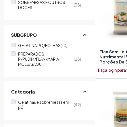
SOBREMESAS E OUTROS
(33)
DOCES
SUBGRUPO
GELATINA PO/FOLHAS
(10)
Flan Sem Lei
PREPARADOS
Nutrimental
P/PUDIM/FLAN/MARIA
(23)
Porções De 
MOLE/SAGU
Faça login para
Categoria
Gelatinas e sobremesas em
(42)
pó