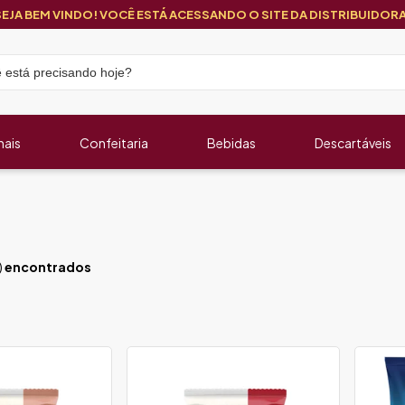
SEJA BEM VINDO! VOCÊ ESTÁ ACESSANDO O SITE DA DISTRIBUIDORA
nais
Confeitaria
Bebidas
Descartáveis
)
encontrados