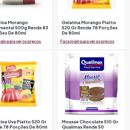
tina Morango
Gelatina Morango Piatto
imental 500g Rende 83
520 Gr Rende 78 Porções
ões De 80ml
De 80ml
gin para ver os preços
Faça login para ver os preços
ina Uva Piatto 520 Gr
Mousse Chocolate 510 Gr
e 78 Porções De 80ml
Qualimax Rende 50