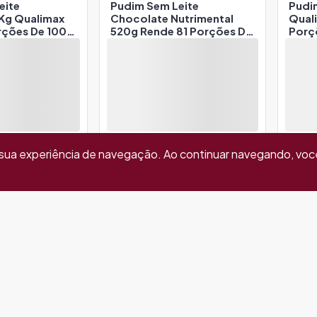
eite
Pudim Sem Leite
Pudi
 Kg Qualimax
Chocolate Nutrimental
Qual
rções De 100
520g Rende 81 Porções De
Porç
80ml
r sua experiência de navegação. Ao continuar navegando, vo
eite Morango 1
Gelatina Abacaxi Piatto
Gelat