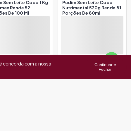
m Sem Leite Coco 1 Kg
Pudim Sem Leite Coco
imax Rende 52
Nutrimental 520g Rende 81
ões De 100 Ml
Porções De 80ml
cê concorda com a nossa
Continuar e
Fechar
ina Cereja Nutrimental
Gelatina Cereja Piatto 520