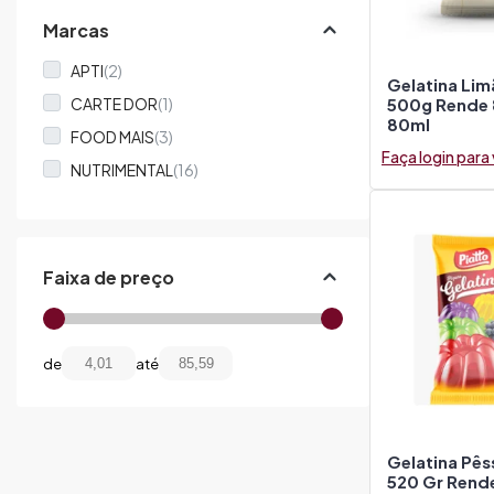
Marcas
APTI
(2)
Gelatina Lim
500g Rende 
CARTE DOR
(1)
80ml
FOOD MAIS
(3)
Faça login para
NUTRIMENTAL
(16)
PIATTO
(6)
QUALIMAX
(14)
Faixa de preço
de
até
Gelatina Pês
520 Gr Rend