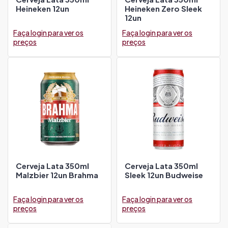
Heineken 12un
Heineken Zero Sleek
12un
Faça login para ver os
Faça login para ver os
preços
preços
Cerveja Lata 350ml
Cerveja Lata 350ml
Malzbier 12un Brahma
Sleek 12un Budweise
Faça login para ver os
Faça login para ver os
preços
preços