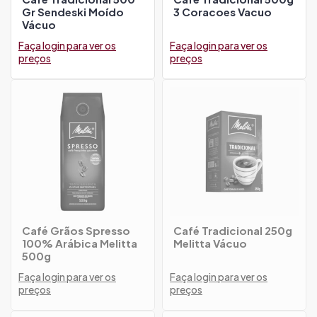
Gr Sendeski Moído
3 Coracoes Vacuo
Vácuo
Faça login para ver os
Faça login para ver os
preços
preços
Café Grãos Spresso
Café Tradicional 250g
100% Arábica Melitta
Melitta Vácuo
500g
Faça login para ver os
Faça login para ver os
preços
preços