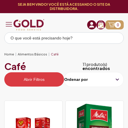
SEJA BEM VINDO! VOCÊ ESTÁ ACESSANDO O SITE DA
DISTRIBUIDORA.
0
Home
Alimentos Básicos
Café
Café
11 produto(s)
encontrados
Abrir Filtros