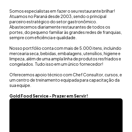
Somos especialistas em fazer o seu restaurante brilhar!
Atuamos no Paraná desde 2003, sendo o principal
parceiro estratégico do setor gastronômico.
Abastecemos diariamente restaurantes de todos os
portes, do pequeno familiar às grandes redes de franquias,
sempre com eficiência e qualidade.
Nosso portfólio conta com mais de 5.000 itens, incluindo
mercearia seca, bebidas, embalagens, utensílios, higiene e
limpeza, além de uma ampla linha de produtos resfriados e
congelados. Tudo isso em um único fornecedor!
Oferecemos apoio técnico com Chef Consultor, cursos, e
um centro de treinamento equipada para capacitação da
sua equipe.
Gold Food Service - Prazer em Servir!