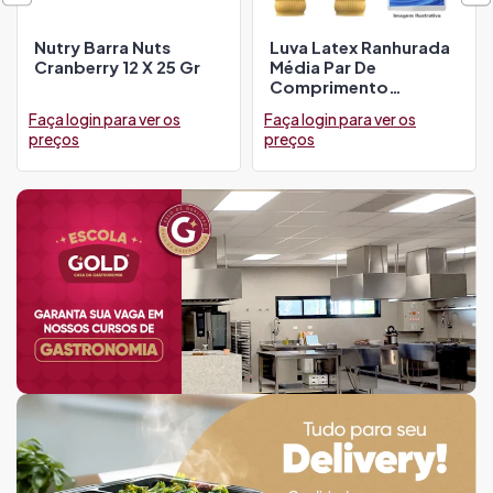
Nutry Barra Nuts
Luva Latex Ranhurada
Cranberry 12 X 25 Gr
Média Par De
Comprimento
Bompack
Faça login para ver os
Faça login para ver os
preços
preços