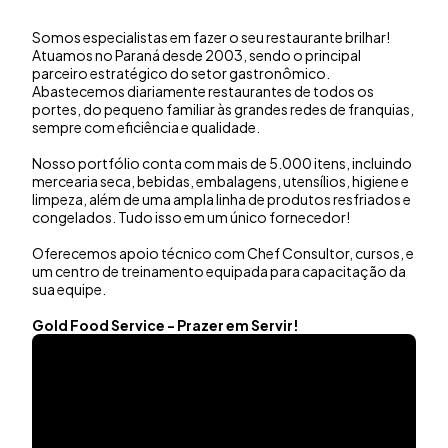
Somos especialistas em fazer o seu restaurante brilhar!
Atuamos no Paraná desde 2003, sendo o principal
parceiro estratégico do setor gastronômico.
Abastecemos diariamente restaurantes de todos os
portes, do pequeno familiar às grandes redes de franquias,
sempre com eficiência e qualidade.
Nosso portfólio conta com mais de 5.000 itens, incluindo
mercearia seca, bebidas, embalagens, utensílios, higiene e
limpeza, além de uma ampla linha de produtos resfriados e
congelados. Tudo isso em um único fornecedor!
Oferecemos apoio técnico com Chef Consultor, cursos, e
um centro de treinamento equipada para capacitação da
sua equipe.
Gold Food Service - Prazer em Servir!