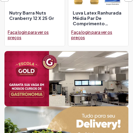
Nutry Barra Nuts
Luva Latex Ranhurada
Cranberry 12 X 25 Gr
Média Par De
Comprimento
Bompack
Faça login para ver os
Faça login para ver os
preços
preços