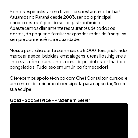
Somos especialistas em fazer o seu restaurante brilhar!
Atuamos no Paraná desde 2003, sendo o principal
parceiro estratégico do setor gastronômico.
Abastecemos diariamente restaurantes de todos os
portes, do pequeno familiar às grandes redes de franquias,
sempre com eficiência e qualidade.
Nosso portfólio conta com mais de 5.000 itens, incluindo
mercearia seca, bebidas, embalagens, utensílios, higiene e
limpeza, além de uma ampla linha de produtos resfriados e
congelados. Tudo isso em um único fornecedor!
Oferecemos apoio técnico com Chef Consultor, cursos, e
um centro de treinamento equipada para capacitação da
sua equipe.
Gold Food Service - Prazer em Servir!