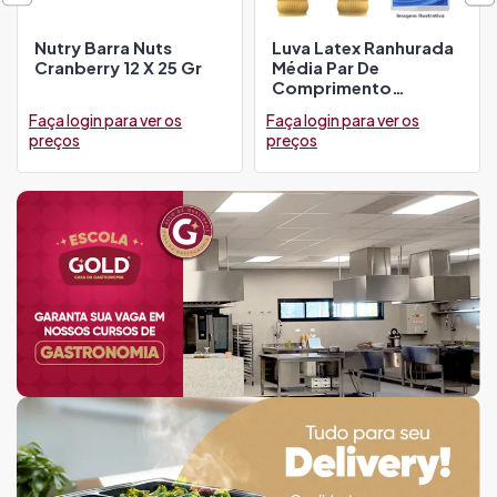
Nutry Barra Nuts
Luva Latex Ranhurada
Cranberry 12 X 25 Gr
Média Par De
Comprimento
Bompack
Faça login para ver os
Faça login para ver os
preços
preços