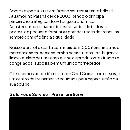
Somos especialistas em fazer o seu restaurante brilhar!
Atuamos no Paraná desde 2003, sendo o principal
parceiro estratégico do setor gastronômico.
Abastecemos diariamente restaurantes de todos os
portes, do pequeno familiar às grandes redes de franquias,
sempre com eficiência e qualidade.
Nosso portfólio conta com mais de 5.000 itens, incluindo
mercearia seca, bebidas, embalagens, utensílios, higiene e
limpeza, além de uma ampla linha de produtos resfriados e
congelados. Tudo isso em um único fornecedor!
Oferecemos apoio técnico com Chef Consultor, cursos, e
um centro de treinamento equipada para capacitação da
sua equipe.
Gold Food Service - Prazer em Servir!