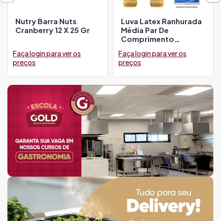
Nutry Barra Nuts
Luva Latex Ranhurada
Cranberry 12 X 25 Gr
Média Par De
Comprimento
Bompack
Faça login para ver os
Faça login para ver os
preços
preços