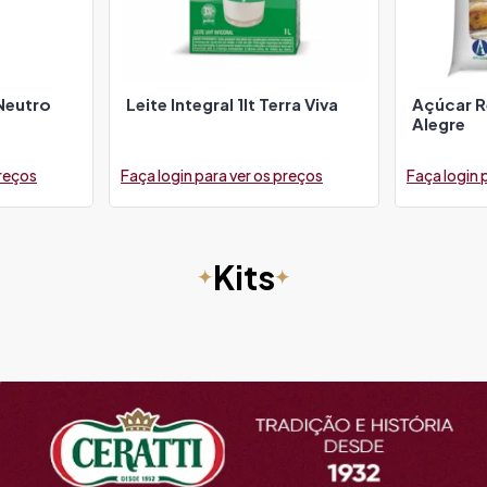
Neutro
Leite Integral 1lt Terra Viva
Açúcar R
Alegre
preços
Faça login para ver os preços
Faça login 
Kits