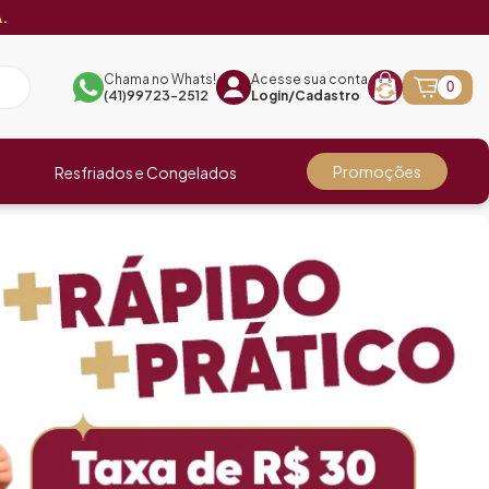
.
Chama no Whats!
Acesse sua conta
0
(41)99723-2512
Login/Cadastro
Promoções
Resfriados e Congelados