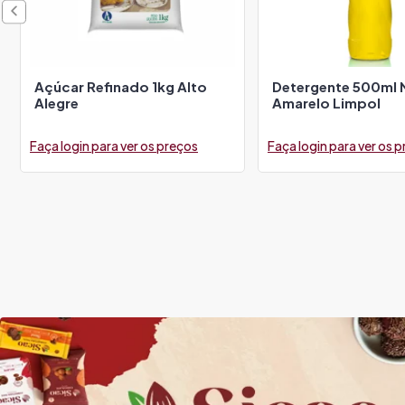
Açúcar Refinado 1kg Alto
Detergente 500ml 
Alegre
Amarelo Limpol
Faça login para ver os preços
Faça login para ver os 