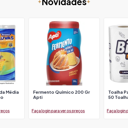
Novidades
ada Média
Fermento Químico 200 Gr
Toalha P
to
Apti
50 Toalha
preços
Faça login para ver os preços
Faça login 