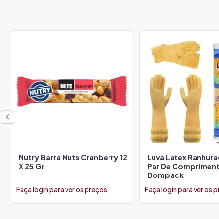
Nutry Barra Nuts Cranberry 12
Luva Latex Ranhur
X 25 Gr
Par De Comprimen
Bompack
Faça login para ver os preços
Faça login para ver os 