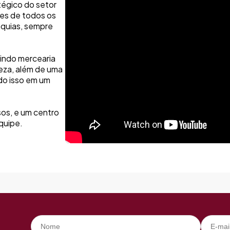
tégico do setor
es de todos os
nquias, sempre
uindo mercearia
peza, além de uma
do isso em um
os, e um centro
quipe.