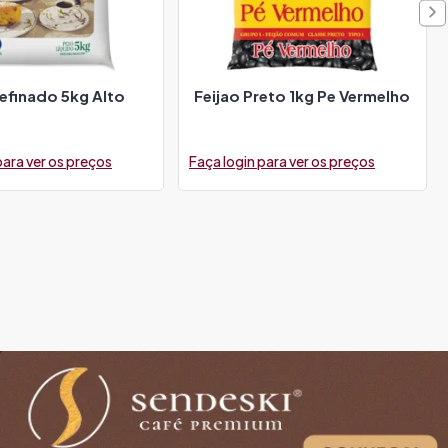
efinado 5kg Alto
Feijao Preto 1kg Pe Vermelho
para ver os preços
Faça login para ver os preços