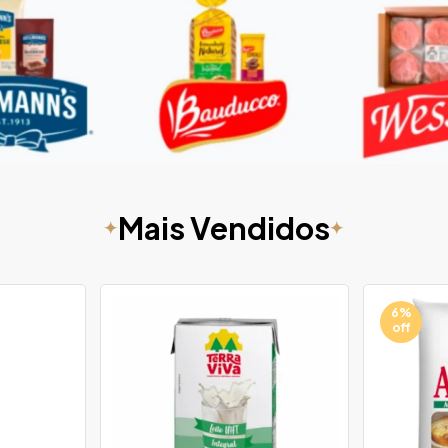
Mais Vendidos
6%
off