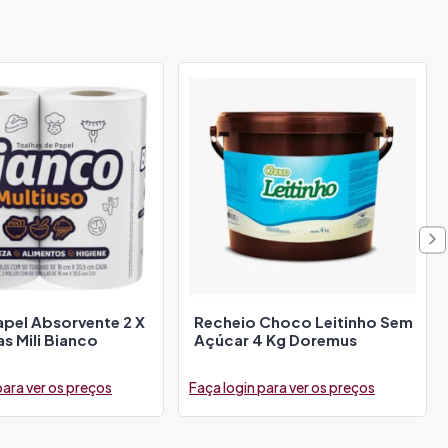
apel Absorvente 2 X
Recheio Choco Leitinho Sem
s Mili Bianco
Açúcar 4 Kg Doremus
para ver os preços
Faça login para ver os preços