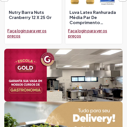
Nutry Barra Nuts
Luva Latex Ranhurada
Cranberry 12 X 25 Gr
Média Par De
Comprimento
Bompack
Faça login para ver os
Faça login para ver os
preços
preços