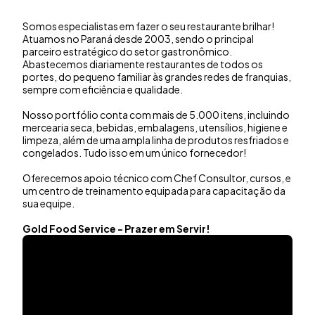
Somos especialistas em fazer o seu restaurante brilhar!
Atuamos no Paraná desde 2003, sendo o principal
parceiro estratégico do setor gastronômico.
Abastecemos diariamente restaurantes de todos os
portes, do pequeno familiar às grandes redes de franquias,
sempre com eficiência e qualidade.
Nosso portfólio conta com mais de 5.000 itens, incluindo
mercearia seca, bebidas, embalagens, utensílios, higiene e
limpeza, além de uma ampla linha de produtos resfriados e
congelados. Tudo isso em um único fornecedor!
Oferecemos apoio técnico com Chef Consultor, cursos, e
um centro de treinamento equipada para capacitação da
sua equipe.
Gold Food Service - Prazer em Servir!